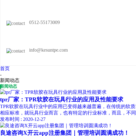
0512-55173009
info@kesuntpe.com
首页
-
新闻动态
新闻动态
tpr厂家：TPR软胶在玩具行业的应用及性能要求
TPR软胶在玩具行业中的应用已变得越来越普遍，在传统的软质
相应标准，就玩具行业而言，也有特定的行业标准，而且，不同
发布时间 : 2020-12-27
良途咨询X开云app注册集团｜管理培训圆满成功！