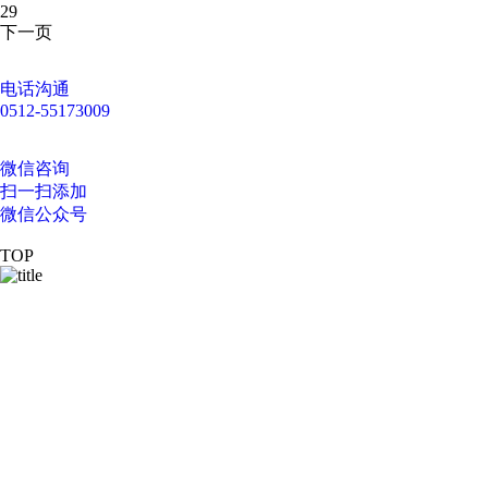
29
下一页
电话沟通
0512-55173009
微信咨询
扫一扫添加
微信公众号
TOP
快捷导航
开云（中国）
关于开云app注册
产品中心
合作案例
应用领域
新闻资讯