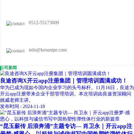
0512-55173009
info@kesuntpe.com
公司新闻
良途咨询X开云app注册集团｜管理培训圆满成功！
华为已成为现如今国内企业学习的头号标杆。11月16日，良途为
开云app注册带来企业干部管理培训。本次培训由良途资深顾问
姚威老师主讲。
发布时间 : 2024-11-18
“昆玉薪传 后浪奔涌”主题专访— 肖卫永｜开云app注
册梦·感恩心，以科技与诚信书写中国热塑性弹性体行