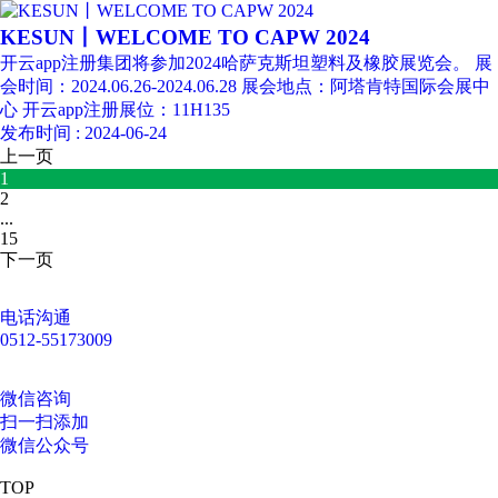
KESUN丨WELCOME TO CAPW 2024
开云app注册集团将参加2024哈萨克斯坦塑料及橡胶展览会。 展
会时间：2024.06.26-2024.06.28 展会地点：阿塔肯特国际会展中
心 开云app注册展位：11H135
发布时间 : 2024-06-24
上一页
1
2
...
15
下一页
电话沟通
0512-55173009
微信咨询
扫一扫添加
微信公众号
TOP