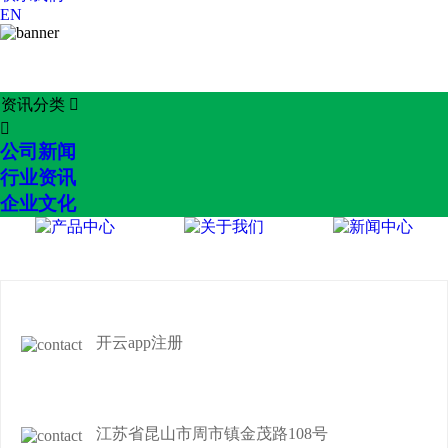
EN
新闻中心
NEWS
资讯分类


公司新闻
行业资讯
企业文化
联系我们 /contact us
开云app注册
江苏省昆山市周市镇金茂路108号